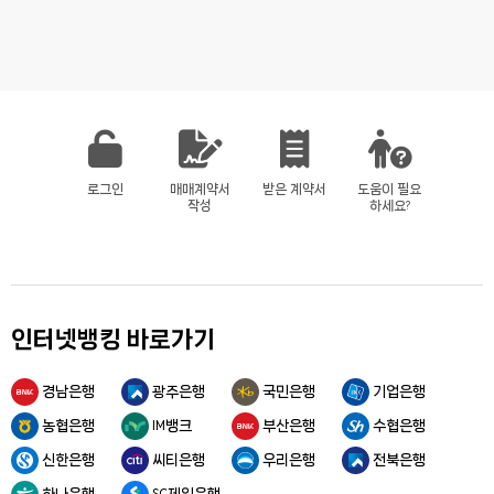
로그인
매매계약서
받은 계약서
도움이 필요
작성
하세요?
인터넷뱅킹 바로가기
경남은행
광주은행
국민은행
기업은행
농협은행
IM뱅크
부산은행
수협은행
신한은행
씨티은행
우리은행
전북은행
하나은행
SC제일은행